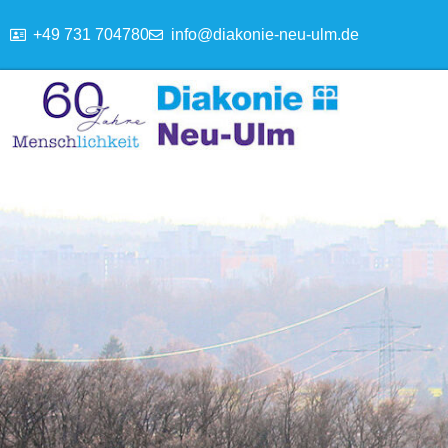
+49 731 704780
info@diakonie-neu-ulm.de