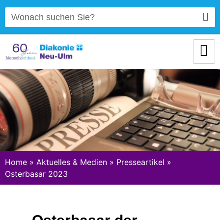
Home
»
Aktuelles & Medien
»
Presseartikel
»
Osterbasar 2023